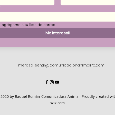
*
, agrégame a tu lista de correo
Me interesa!!
merasa-sentir@comunicacionanimalrrp.com
2020 by Raquel Román-Comunicadora Animal. Proudly created wi
Wix.com