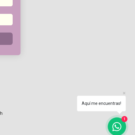
Aquí me encuentras!
th
1