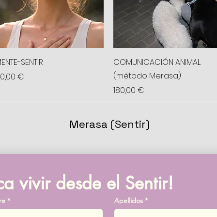
Vista rápida
Vista rápida
ENTE-SENTIR
COMUNICACIÓN ANIMAL
(método Merasa)
recio
0,00 €
Precio
180,00 €
Merasa (Sentir)
ca vivir desde el Sentir!
re
*
Apellidos
*