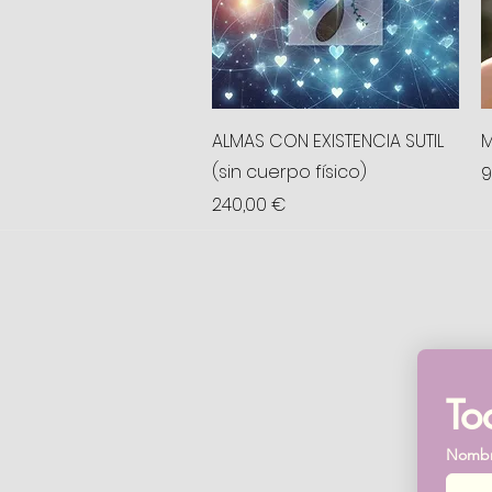
Vista rápida
ALMAS CON EXISTENCIA SUTIL
M
(sin cuerpo físico)
P
9
Precio
240,00 €
To
Nomb